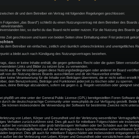
d zwischen dir und dem Betreiber ein Vertrag mit folgenden Regelungen geschlossen:
(im Folgenden „das Board“) schließt du einen Nutzungsvertrag mit dem Betreiber des Boards a
 einverstanden.
verstanden bist, so darfst du das Board nicht weiter nutzen. Für die Nutzung des Boards gelt
te Zeit geschlossen und kann von beiden Seiten ohne Einhaltung einer Frist jederzeit gekün
echten
st du dem Betreiber ein einfaches, zeitlich und räumlich unbeschränktes und unentgeltliches
rpunkt a bleibt auch nach Kündigung des Nutzungsvertrages bestehen.
itrags, dass er keine Inhalte enthält, die gegen geltendes Recht oder die guten Sitten versto
 verwendeten Links und Bilder zu setzen bzw. zu verwenden.
recht aus. Bei Verstößen gegen diese Nutzungsbedingungen oder anderer im Board veröffent
ft von der Nutzung dieses Boards ausschließen und dir ein Hausverbot erteilen.
er keine Verantwortung für die Inhalte von Beiträgen übernimmt, die er nicht selbst erstellt h
ber, dein Benutzerkonto, Beiträge und Funktionen jederzeit zu löschen oder zu sperren.
naus, deine Beiträge abzuändern, sofern sie gegen o. g. Regeln verstoßen oder geeignet sind
bei phpBB um eine unter der General Public License (GPL) bereitgestellten Foren-Software
 durch die deutschsprachige Community unter www.phpbb.de zur Verfügung gestellt. Beide ha
d. Sie können insbesondere die Verwendung der Software für bestimmte Zwecke nicht untersa
erletzung von Leben, Körper und Gesundheit und der Verletzung wesentlicher Vertragspflichte
ssiges Verhalten zurückzuführen sind. Dies gilt auch für mittelbare Folgeschäden wie insbe
n außer bei vorsätzlichem oder grob fahrlässigem Verhalten oder bei Schäden aus der Verle
gspflichten (Kardinalpflichten) auf die bei Vertragsschluss typischerweise vorhersehbaren S
häden begrenzt. Dies gilt auch für mittelbare Folgeschäden wie insbesondere entgangenen G
n außer bei der Verletzung von Leben, Körper und Gesundheit oder vorsätzlichem oder grob 