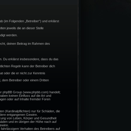
b (im Folgenden „Betreiber“) und erklärst
en jeweils die an dieser Stelle
digt werden.
 Recht, deinen Beitrag im Rahmen des
ßen. Du erklärst insbesondere, dass du das
lichten Regeln kann der Betreiber dich
at oder die er nicht zur Kenntnis
, dem Betreiber oder einem Dritten
 der phpBB Group (www.phpbb.com) handelt;
ben keinen Einfluss auf die Art und
gen oder auf Inhalte fremder Foren
n (Kardinalpflichten) nur für Schäden, die
sondere entgangenen Gewinn.
tzung von Leben, Körper und Gesundheit
chäden und im übrigen der Höhe nach auf
ewinn.
fahrlässigem Verhalten des Betreibers auf