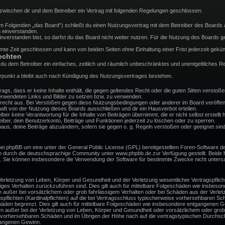
d zwischen dir und dem Betreiber ein Vertrag mit folgenden Regelungen geschlossen:
(im Folgenden „das Board“) schließt du einen Nutzungsvertrag mit dem Betreiber des Boards a
 einverstanden.
verstanden bist, so darfst du das Board nicht weiter nutzen. Für die Nutzung des Boards gelt
te Zeit geschlossen und kann von beiden Seiten ohne Einhaltung einer Frist jederzeit gekün
echten
st du dem Betreiber ein einfaches, zeitlich und räumlich unbeschränktes und unentgeltliches
rpunkt a bleibt auch nach Kündigung des Nutzungsvertrages bestehen.
itrags, dass er keine Inhalte enthält, die gegen geltendes Recht oder die guten Sitten versto
 verwendeten Links und Bilder zu setzen bzw. zu verwenden.
recht aus. Bei Verstößen gegen diese Nutzungsbedingungen oder anderer im Board veröffent
ft von der Nutzung dieses Boards ausschließen und dir ein Hausverbot erteilen.
er keine Verantwortung für die Inhalte von Beiträgen übernimmt, die er nicht selbst erstellt h
ber, dein Benutzerkonto, Beiträge und Funktionen jederzeit zu löschen oder zu sperren.
naus, deine Beiträge abzuändern, sofern sie gegen o. g. Regeln verstoßen oder geeignet sind
bei phpBB um eine unter der General Public License (GPL) bereitgestellten Foren-Software
 durch die deutschsprachige Community unter www.phpbb.de zur Verfügung gestellt. Beide ha
d. Sie können insbesondere die Verwendung der Software für bestimmte Zwecke nicht untersa
erletzung von Leben, Körper und Gesundheit und der Verletzung wesentlicher Vertragspflichte
ssiges Verhalten zurückzuführen sind. Dies gilt auch für mittelbare Folgeschäden wie insbe
n außer bei vorsätzlichem oder grob fahrlässigem Verhalten oder bei Schäden aus der Verle
gspflichten (Kardinalpflichten) auf die bei Vertragsschluss typischerweise vorhersehbaren S
häden begrenzt. Dies gilt auch für mittelbare Folgeschäden wie insbesondere entgangenen G
n außer bei der Verletzung von Leben, Körper und Gesundheit oder vorsätzlichem oder grob 
e vorhersehbaren Schäden und im Übrigen der Höhe nach auf die vertragstypischen Durchschn
gangenen Gewinn.