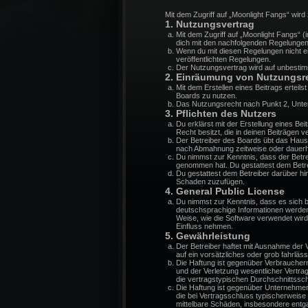
Mit dem Zugriff auf „Moonlight Fangs“ wir
1. Nutzungsvertrag
Mit dem Zugriff auf „Moonlight Fangs“ 
dich mit den nachfolgenden Regelungen
Wenn du mit diesen Regelungen nicht ein
veröffentlichten Regelungen.
Der Nutzungsvertrag wird auf unbestimm
2. Einräumung von Nutzungsr
Mit dem Erstellen eines Beitrags erteil
Boards zu nutzen.
Das Nutzungsrecht nach Punkt 2, Unte
3. Pflichten des Nutzers
Du erklärst mit der Erstellung eines Be
Recht besitzt, die in deinen Beiträgen
Der Betreiber des Boards übt das Haus
nach Abmahnung zeitweise oder dauerha
Du nimmst zur Kenntnis, dass der Betreib
genommen hat. Du gestattest dem Betrei
Du gestattest dem Betreiber darüber hi
Schaden zuzufügen.
4. General Public License
Du nimmst zur Kenntnis, dass es sich 
deutschsprachige Informationen werden
Weise, wie die Software verwendet wir
Einfluss nehmen.
5. Gewährleistung
Der Betreiber haftet mit Ausnahme der V
auf ein vorsätzliches oder grob fahrlä
Die Haftung ist gegenüber Verbraucher
und der Verletzung wesentlicher Vertra
die vertragstypischen Durchschnittssc
Die Haftung ist gegenüber Unternehmer
die bei Vertragsschluss typischerweis
mittelbare Schäden, insbesondere ent