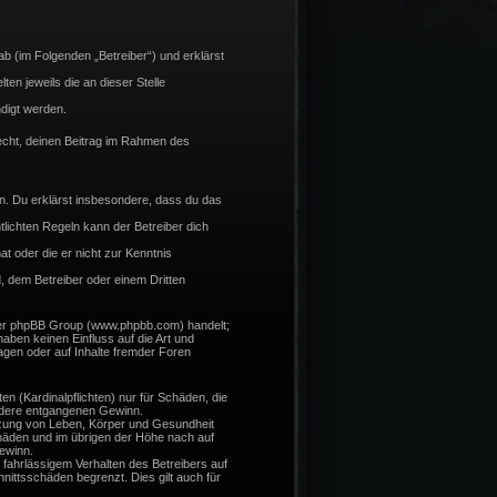
b (im Folgenden „Betreiber“) und erklärst
en jeweils die an dieser Stelle
digt werden.
 Recht, deinen Beitrag im Rahmen des
ßen. Du erklärst insbesondere, dass du das
lichten Regeln kann der Betreiber dich
at oder die er nicht zur Kenntnis
, dem Betreiber oder einem Dritten
 der phpBB Group (www.phpbb.com) handelt;
ben keinen Einfluss auf die Art und
gen oder auf Inhalte fremder Foren
n (Kardinalpflichten) nur für Schäden, die
sondere entgangenen Gewinn.
tzung von Leben, Körper und Gesundheit
chäden und im übrigen der Höhe nach auf
ewinn.
fahrlässigem Verhalten des Betreibers auf
ittsschäden begrenzt. Dies gilt auch für